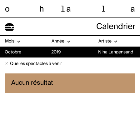
o
h
l
a
l
a
Calendrier
Mois
Année
Artiste
Octobre
2019
Nina Langensand
Que les spectacles à venir
Aucun résultat