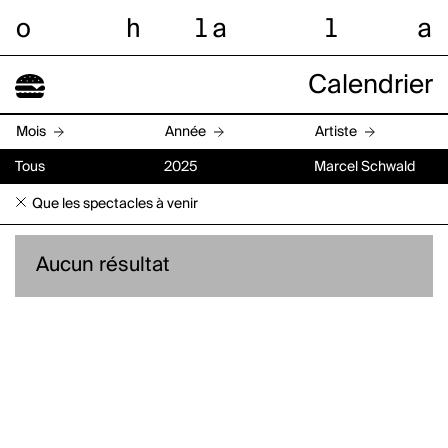
o
h
l
a
l
a
Calendrier
Mois
Année
Artiste
Tous
2025
Marcel Schwald
Que les spectacles à venir
Aucun résultat