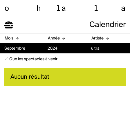
o
h
l
a
l
a
Calendrier
Mois
Année
Artiste
Septembre
2024
ultra
Que les spectacles à venir
Aucun résultat