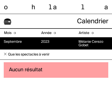
o
h
l
a
l
a
Calendrier
Mois
Année
Artiste
Septembre
2023
Mélanie Cerezo
Gobet
Que les spectacles à venir
Aucun résultat