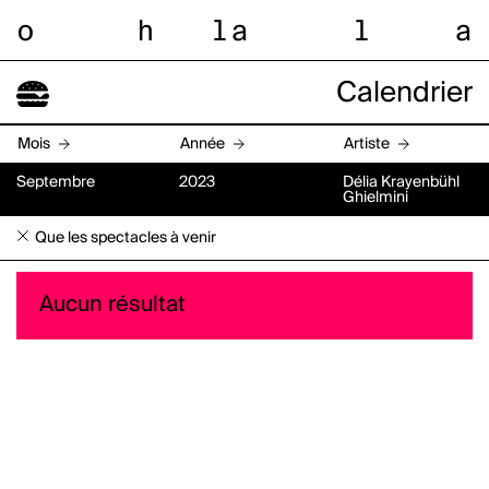
o
h
l
a
l
a
Calendrier
Mois
Année
Artiste
Septembre
2023
Délia Krayenbühl
Ghielmini
Que les spectacles à venir
Aucun résultat