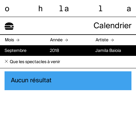
o
h
l
a
l
a
Calendrier
Mois
Année
Artiste
Septembre
2018
Jamila Baioia
Que les spectacles à venir
Aucun résultat