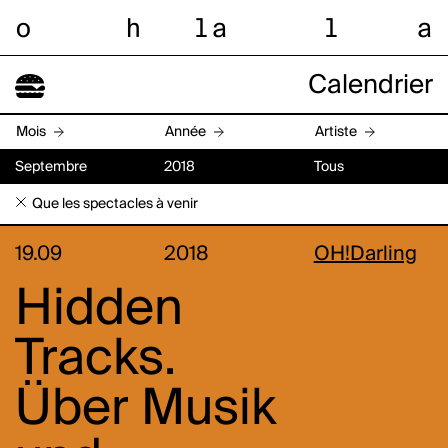
o
h
l
a
l
a
Calendrier
Mois
Année
Artiste
Septembre
2018
Tous
Que les spectacles à venir
19.09
2018
OH!Darling
Hidden
Tracks.
Über Musik