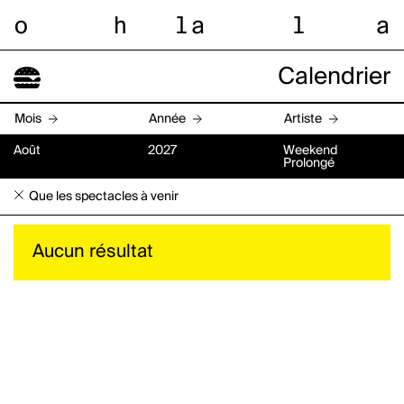
o
h
l
a
l
a
Calendrier
Mois
Année
Artiste
Août
2027
Weekend
Prolongé
Que les spectacles à venir
Aucun résultat