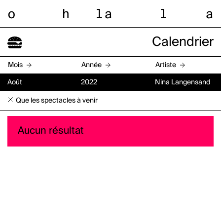
o
h
l
a
l
a
Calendrier
Mois
Année
Artiste
Août
2022
Nina Langensand
Que les spectacles à venir
Aucun résultat