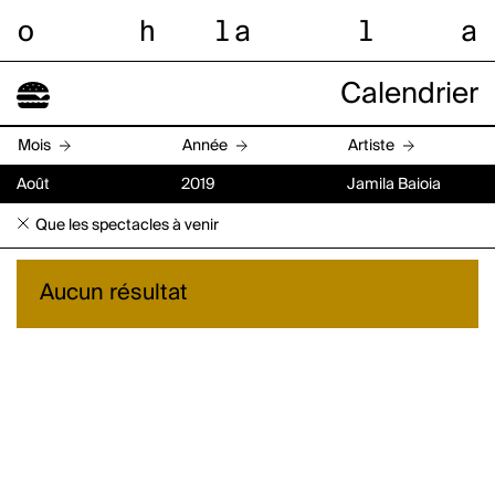
o
h
l
a
l
a
Calendrier
Mois
Année
Artiste
Août
2019
Jamila Baioia
Que les spectacles à venir
Aucun résultat