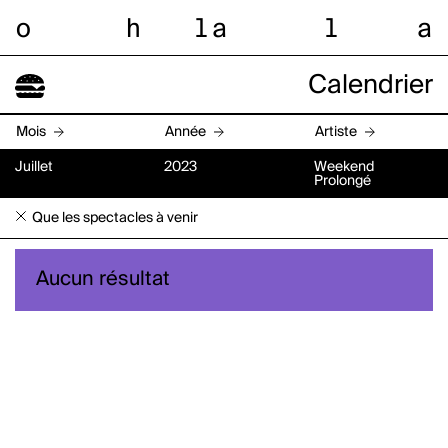
o
h
l
a
l
a
Calendrier
Mois
Année
Artiste
Juillet
2023
Weekend
Prolongé
Que les spectacles à venir
Aucun résultat