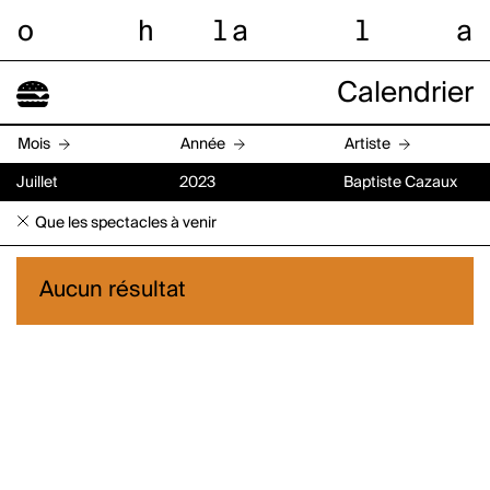
o
h
l
a
l
a
Calendrier
Mois
Année
Artiste
Juillet
2023
Baptiste Cazaux
Que les spectacles à venir
Aucun résultat