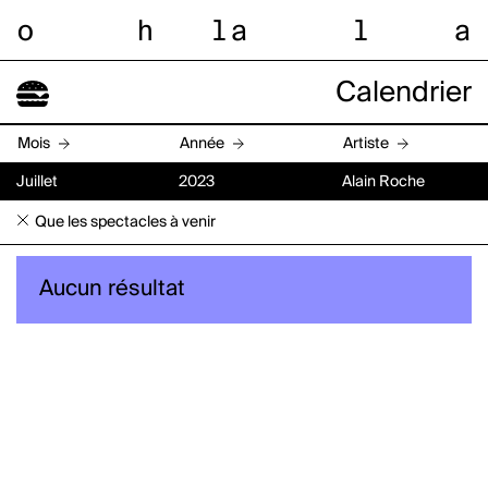
o
h
l
a
l
a
Calendrier
Mois
Année
Artiste
Juillet
2023
Alain Roche
Que les spectacles à venir
Aucun résultat