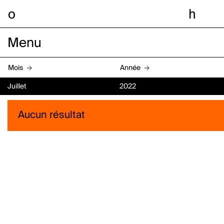
o
h
Menu
Mois
Année
Juillet
2022
Aucun résultat