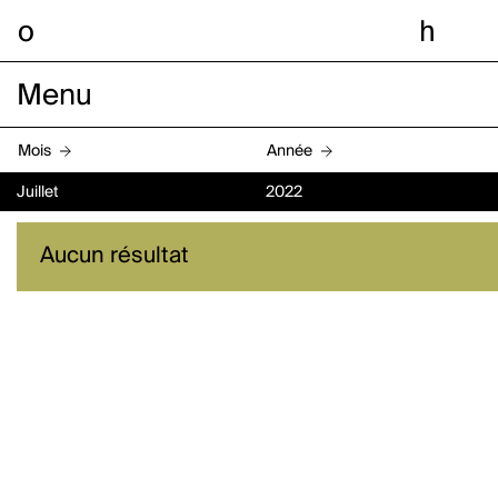
o
h
Menu
Mois
Année
Juillet
2022
Aucun résultat