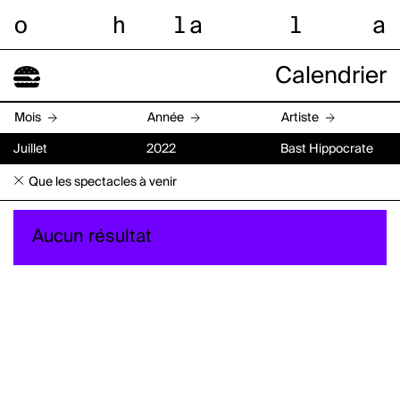
o
h
l
a
l
a
Calendrier
Mois
Année
Artiste
Juillet
2022
Bast Hippocrate
Que les spectacles à venir
Aucun résultat