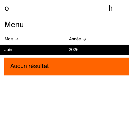
o
h
Menu
Mois
Année
Juin
2026
Aucun résultat