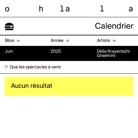
o
h
l
a
l
a
Calendrier
Mois
Année
Artiste
Juin
2025
Délia Krayenbühl
Ghielmini
Que les spectacles à venir
Aucun résultat