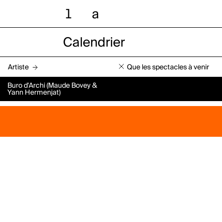
l
a
Calendrier
Artiste
Que les spectacles à venir
Buro d'Archi (Maude Bovey &
Yann Hermenjat)