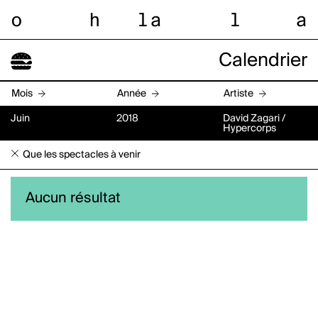
o
h
l
a
l
a
Calendrier
Mois
Année
Artiste
Juin
2018
David Zagari /
Hypercorps
Que les spectacles à venir
Aucun résultat