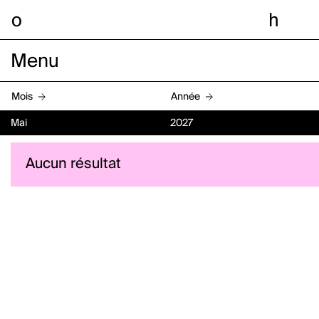
o
h
Menu
Mois
Année
Mai
2027
Aucun résultat