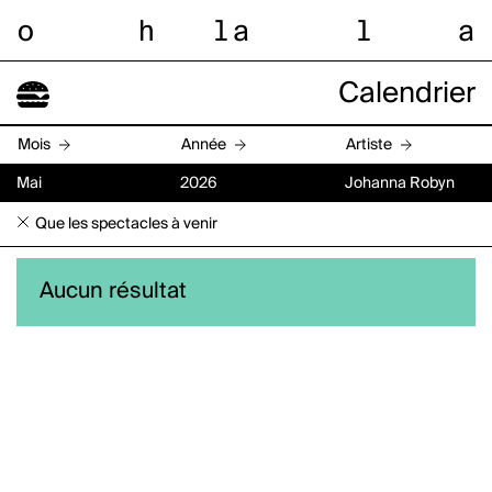
o
h
l
a
l
a
Calendrier
Mois
Année
Artiste
Mai
2026
Johanna Robyn
Que les spectacles à venir
Aucun résultat