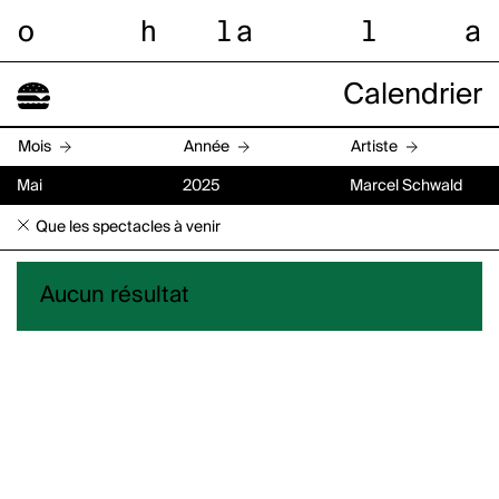
o
h
l
a
l
a
Calendrier
Mois
Année
Artiste
Mai
2025
Marcel Schwald
Que les spectacles à venir
Aucun résultat