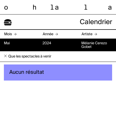
o
h
l
a
l
a
Calendrier
Mois
Année
Artiste
Mai
2024
Mélanie Cerezo
Gobet
Que les spectacles à venir
Aucun résultat