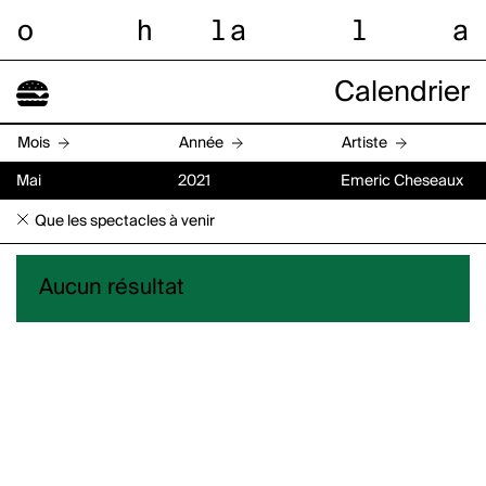
o
h
l
a
l
a
Calendrier
Mois
Année
Artiste
Mai
2021
Emeric Cheseaux
Que les spectacles à venir
Aucun résultat