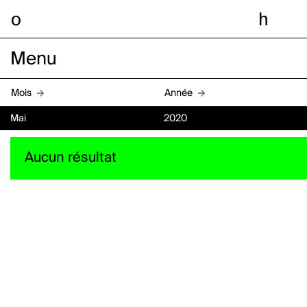
o
h
Menu
Mois
Année
Mai
2020
Aucun résultat