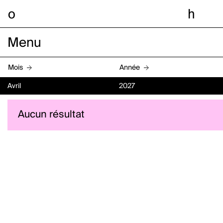
o
h
Menu
Mois
Année
Avril
2027
Aucun résultat