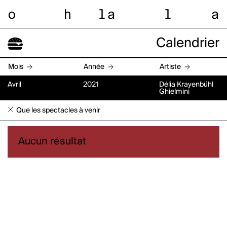
o
h
l
a
l
a
Calendrier
Mois
Année
Artiste
Avril
2021
Délia Krayenbühl
Ghielmini
Que les spectacles à venir
Aucun résultat