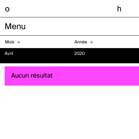
o
h
Menu
Mois
Année
Avril
2020
Aucun résultat