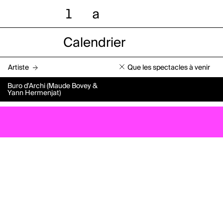
l
a
Calendrier
Artiste
Que les spectacles à venir
Buro d'Archi (Maude Bovey &
Yann Hermenjat)