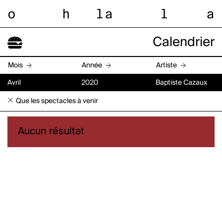
o
h
l
a
l
a
Calendrier
Mois
Année
Artiste
Avril
2020
Baptiste Cazaux
Que les spectacles à venir
Aucun résultat