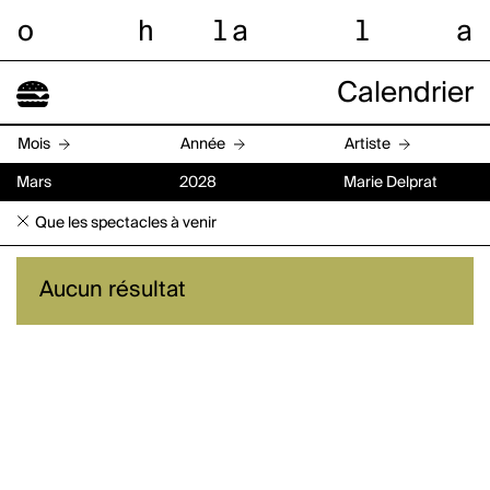
o
h
l
a
l
a
Calendrier
Mois
Année
Artiste
Mars
2028
Marie Delprat
Que les spectacles à venir
Aucun résultat