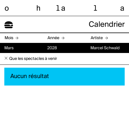
o
h
l
a
l
a
Calendrier
Mois
Année
Artiste
Mars
2028
Marcel Schwald
Que les spectacles à venir
Aucun résultat