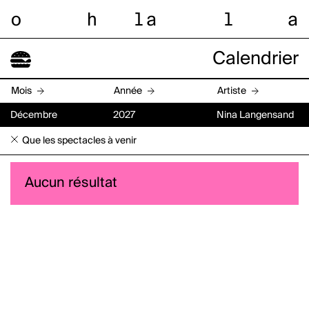
o
h
l
a
l
a
Calendrier
Mois
Année
Artiste
Décembre
2027
Nina Langensand
Que les spectacles à venir
Aucun résultat