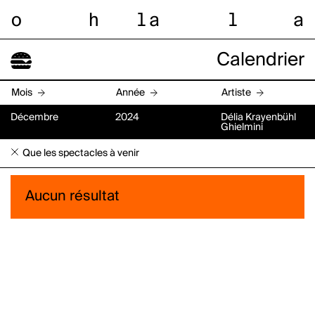
o
h
l
a
l
a
Calendrier
Mois
Année
Artiste
Décembre
2024
Délia Krayenbühl
Ghielmini
Que les spectacles à venir
Aucun résultat