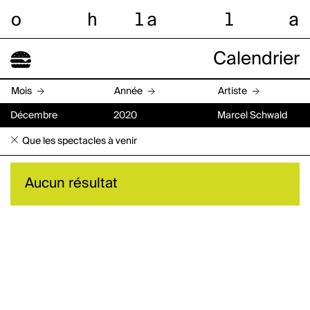
o
h
l
a
l
a
Calendrier
Mois
Année
Artiste
Décembre
2020
Marcel Schwald
Que les spectacles à venir
Aucun résultat