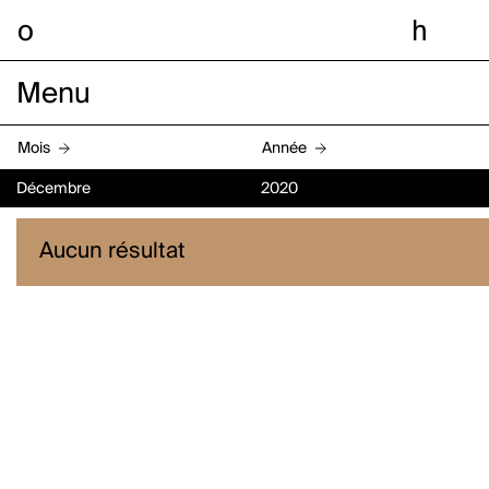
o
h
Menu
Mois
Année
Décembre
2020
Aucun résultat