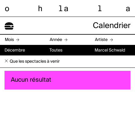
o
h
l
a
l
a
Calendrier
Mois
Année
Artiste
Décembre
Toutes
Marcel Schwald
Que les spectacles à venir
Aucun résultat