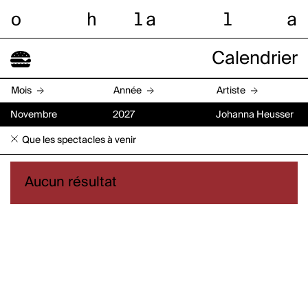
o
h
l
a
l
a
Calendrier
Mois
Année
Artiste
Novembre
2027
Johanna Heusser
Que les spectacles à venir
Aucun résultat