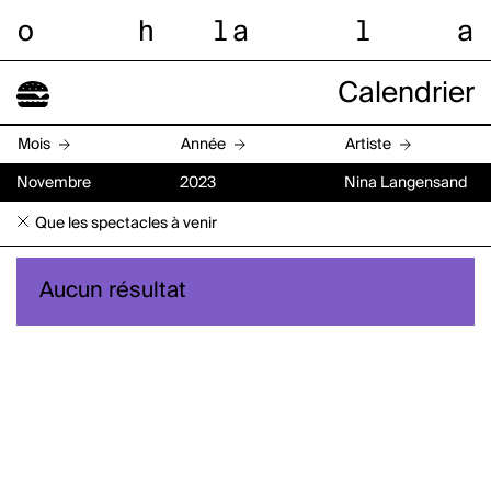
o
h
l
a
l
a
Calendrier
Mois
Année
Artiste
Novembre
2023
Nina Langensand
Que les spectacles à venir
Aucun résultat