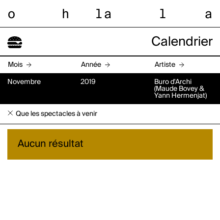
o
h
l
a
l
a
Calendrier
Mois
Année
Artiste
Novembre
2019
Buro d'Archi
(Maude Bovey &
Yann Hermenjat)
Que les spectacles à venir
Aucun résultat