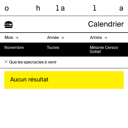
o
h
l
a
l
a
Calendrier
Mois
Année
Artiste
Novembre
Toutes
Mélanie Cerezo
Gobet
Que les spectacles à venir
Aucun résultat