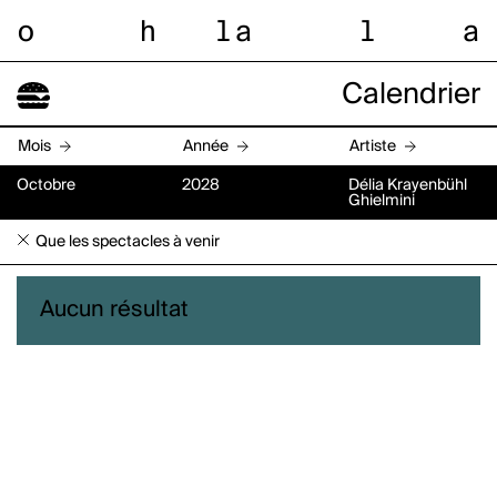
o
h
l
a
l
a
Calendrier
Mois
Année
Artiste
Octobre
2028
Délia Krayenbühl
Ghielmini
Que les spectacles à venir
Aucun résultat