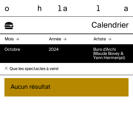
o
h
l
a
l
a
Calendrier
Mois
Année
Artiste
Octobre
2024
Buro d'Archi
(Maude Bovey &
Yann Hermenjat)
Que les spectacles à venir
Aucun résultat