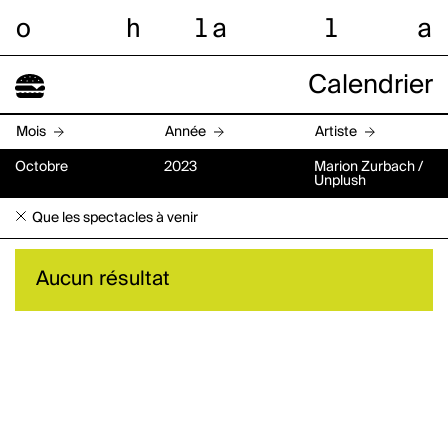
o
h
l
a
l
a
Calendrier
Mois
Année
Artiste
Octobre
2023
Marion Zurbach /
Unplush
Que les spectacles à venir
Aucun résultat