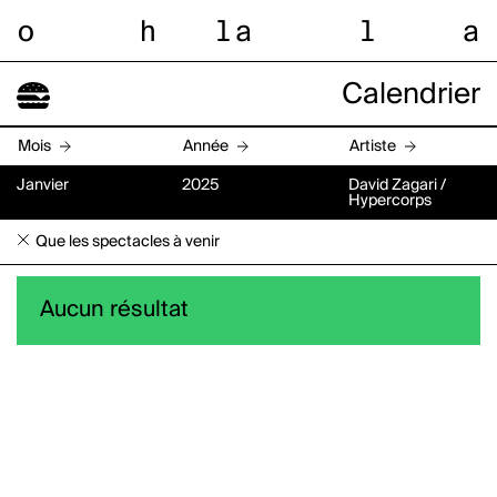
o
h
l
a
l
a
Calendrier
Mois
Année
Artiste
Janvier
2025
David Zagari /
Hypercorps
Que les spectacles à venir
Aucun résultat