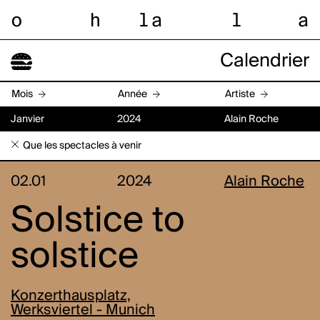
o
h
l
a
l
a
Calendrier
Mois
Année
Artiste
Janvier
2024
Alain Roche
Que les spectacles à venir
02.01
2024
Alain Roche
Solstice to
solstice
Konzerthausplatz,
Werksviertel - Munich