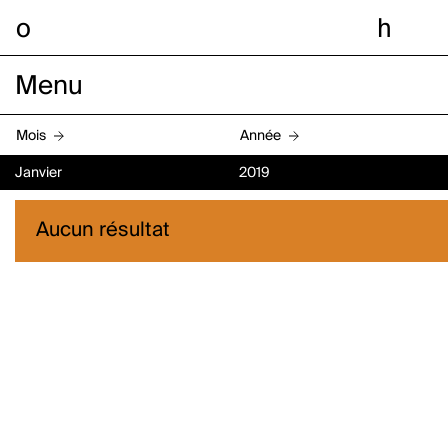
o
h
Menu
Mois
Année
Janvier
2019
Aucun résultat