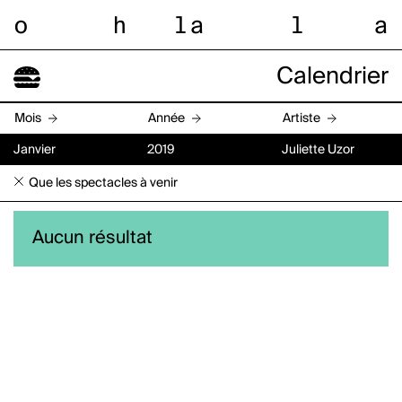
o
h
l
a
l
a
Calendrier
Mois
Année
Artiste
Janvier
2019
Juliette Uzor
Que les spectacles à venir
Aucun résultat