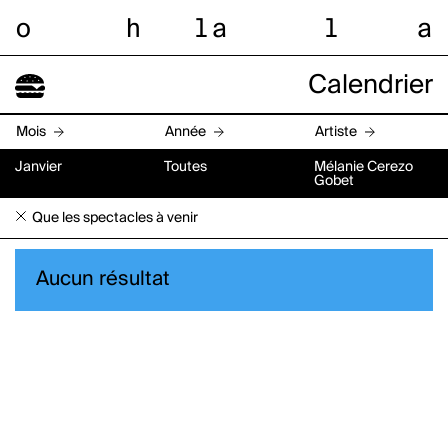
o
h
l
a
l
a
Calendrier
Mois
Année
Artiste
Janvier
Toutes
Mélanie Cerezo
Gobet
Que les spectacles à venir
Aucun résultat